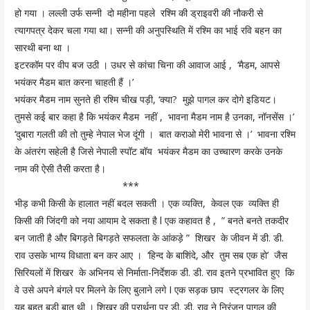
हो गया । लल्ली उर्फ सन्नी दो महीना पहले रश्मि की ड्राइवरी की नौकरी से
त्यागपत्र देकर चला गया था। सन्नी की अनुपस्थिति में रश्मि का भाई रवि बहन का
सारथी बना था ।
इटरकॉम पर वीप बज उठी । उधर से कांचा चिना की आवाज आई , ‘मैडम, आपसे
भयंकर मैडम बात करना चाहती हैं ।’
भयंकर मैडम नाम सुनते ही रश्मि चीख पड़ी, ‘क्या? मुझे पागल कर दोगे इडियट।
तुमसे कई बार कहा है कि भयंकर मैडम नहीं , भावना मैडम नाम है उनका, नॉनसेंस ।’
‘दुबारा गलती की तो तुम्हे नेपाल भेज दूंगी । बात कराओ मेरी भावना से ।’ भावना रश्मि
के अंतरंग सहेली है जिसे नेपाली स्पॉट बॉय भयंकर मैडम का उच्चारण करके उनके
नाम की ऐसी तैसी करता है।
***
भीड़ कभी किसी के हालात नहीं बदल सकती । एक व्यक्ति, केवल एक व्यक्ति ही
किसी की जिंदगी को नया आयाम दे सकता है l एक कहावत है , ” बनते बनते तकदीर
बन जाती है और बिगड़ते बिगड़ते सफलता के आंकड़े ” शिखर के जीवन में डी. डी.
राव उसके भाग्य विधाता बन कर आए । ‘हिन्द के बाशिंदे, और तुम सब एक हो’ जैस
सिरियलों में शिखर के अभिनय से निर्माता-निर्देशक डी. डी. राव इतने प्रभावित हुए कि
वे उसे अपने बंगले पर मिलने के लिए बुलाने लगे I एक सड़क छाप स्ट्रगलर के लिए
यह बहुत बड़ी बात थी । शिखर की प्रार्थना पर डी. डी. राव ने निरंजन पागल की