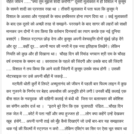
रहित जीवन ……”क्या तुम मुझसे शादी करोगी?” दूसरी मुलाकात में ही विशाल ने कुसुम
के सामने शादी का प्रस्ताव रखा था । तीसरी मुलाकात में पता चला कि कुसुम ने
विशाल के अलावा और ग्राहकों के साथ हमबिस्तर होना त्याग दिया था । कई मुलाकातों
के बाद एक दूसरे को अच्छी तरह से समझने- पररखने के बाद सागर की लहरों को साक्षी
मानकर उन दोनों ने तय किया कि वर्तमान दिनचर्या का त्याग करके एक नई दुनिया
बसाएंगे । विशाल स्ट्रगल छोड़ देगा और कुसुम अपनी वेश्यावृत्ति दोनों मुंबई छोड़ देंगे
और दूर …..कहीं दूर…. अपनी प्यार की नगरी में एक नया इतिहास लिखेंगे। लेकिन
नियति को कुछ और ही दिखाना था। चौदह दिन की रिमांड भगवान श्री राम के चौदह
वर्ष वनवास के समान था । कारावास के पहले की जिंदगी और उसके बाद की जिंदगी
….. विशाल ने तय किया कि आने वाली जिंदगी में कुसुम उसके साथ होगी । उसकी
मोटरबाइक पर उसे अपनी बाँहों में जकड़े….
मटमैली धोती कुर्ते में लिपटे अच्युतानंद को जीवन में पहली बार फिल्म लाइन में कुछ
कर गुजरने के निर्णय पर बेहद अफसोस की अनुभूति होने लगी l उनकी बाँई कलाई एक
बीस साल के नवयुवक की दाहिनी कलाई से बंधी थी जिस पर बलात्कार की कोशिश
का संगीन आरोप दर्ज था । “इतने बुरे दिन कि एक पूजापाठी पंडित…..चौदह दिन
तक जेल में …..कोर्ट में पता नहीं और क्या हुज्जत हो …..लोग क्या कहेंगे उन्हें देखकर
खूब हंसेगे…. अपनी पत्नी ताई को मुँह कैसे दिखाएंगे जो उन्हें बार-बार यह समझाकर
थक गई की फिल्मों में स्ट्रगल न करो …..लेकिन एक्टिंग का सिर पर ऐसा भूत सवार था