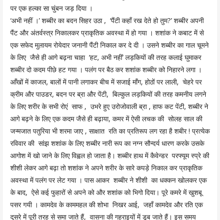
पर एक हल्का सा चुंबन जड़ दिया ।
‘अभी नहीं ।’ शब्बीर का बदन सिहर उठा , ‘पैंटी कहाँ रख देते हो तुम?’ शब्बीर अपनी
पैंट और अंतर्वस्त्र निकालकर प्राकृतिक अवस्था में हो गया । शशांक ने कबाट में से
एक सफेद मुलायम रोयेदार जनानी पैंटी निकाल कर दे दी । उसने शब्बीर का गाल चूमने
के लिए जैसे ही आगे बढ़ना चाहा ‘हट, अभी नहीं’ लड़कियों की तरह कलाई घुमाकर
शब्बीर दो कदम पीछे हट गया । पलंग पर बैठ कर शशांक शब्बीर को निहारने लगा ।
आँखों में काजल, बालों में पानी लगाकर बीच में सजाई माँग, होठों पर लाली, चेहरे पर
क्रीम और पाउडर, बदन पर ब्रा और पेंटी, बिल्कुल लड़कियों की तरह कमनीय लगने
के लिए शरीर के सभी रोएं साफ , उभरे हुए उरोजोवाली ब्रा , हाफ कट पेंटी, शब्बीर ने
आगे बढ़ने के लिए एक कदम जैसे ही बढ़ाया, कमर में ऐसी लचक की सोलह साल की
जन्मजात पतुरिया भी शरमा जाए , साक्षात रति का प्रतिरूप लग रहा है शबीर ! प्रत्येक
रविवार की सांझ शशांक के लिए शब्बीर नारी रूप का नग्न सौन्दर्य धारण करके उसके
आगोश में खो जाने के लिए विह्वल हो जाता है। शब्बीर हाथ में कैवेन्डर परफ्यूम स्प्रे की
शीशी लेकर आगे बढ़ा तो शशांक ने अपने शरीर के सारे कपड़े निकाल कर प्राकृतिक
अवस्था में पलंग पर लेट गया । पास आकर शब्बीर ने शीशी का धक्कन खोलकर एक
के बाद, ऐसे कई फुहारों से अपने को और शशांक को भिगो दिया। पूरे कमरे में खुशबू
पसर गयी । कामदेव के काममहल की शोभा निखर आई, जहाँ कामदेव और रति एक
दूसरे में पूरी तरह से समा जाते हैं, वासना की गहराइयों में डूब जाते हैं। इस समय