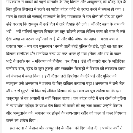
गायकवाड ने मामले की गहरी छानबीन के लिए विशाल और अच्युतानंद को चौदह दिन के
लिए पुलिस हिरासत में रखने का आदेश बांद्रा कोर्ट से प्राप्त करने में सफल हो गया ।
गबन के मामले की सच्चाई उगलवाने के लिए गायकवाड ने उन दोनों की पीठ पर इतने
डंडे बरसाए कि सचमुच में उन्हें दिन में तारे दिखाई देने लगे। माँ और बहन के नाम की
भद्दी – भद्दी गालियां सुनकर विशाल का खून खोलने लगता लेकिन वक्त की चाल ने उसे
ऐसी जगह ला पटका जहाँ आगे खाई थी और पीछे अंगार का पहाड़ ! मरता क्या न
करता!! ‘मार – मार कर मुसलमान ‘ बनाने वाली बंबई पुलिस के डंडे, जूते खा-खा कर
विशाल शारीरिक और मानसिक स्तर पर नष्ट भ्रष्ट हो गया।चिंता और भय के ज्वार
भाटे ने उसके मन – मस्तिष्क को विक्षिप्त कर दिया। डंडे की करारी मार के अतिरिक्त
पानीदार दाल, ब्रेड के कुछ टुकड़े और स्वादहीन खिचड़ी ने विशाल की तंदरूस्त काया
को कंकाल में बदल दिया । इसी दौरान उसे डिप्रेशन के दौरे पडे़ और पुलिस को
मजबूरन उसे अस्पताल में इलाज के लिए दाखिल करवाना पड़ा l अस्पताल में उसे जेल
की मार से छुट्टी तो मिल गई लेकिन विशाल को इस बात का पूरा अंदेशा था कि इस
चक्रव्यूह से वह आसानी से नहीं निकल पाएगा। जब बांद्रा कोर्ट में उन दोनों को पुलिस
ने न्यायाधीश महोदय के समक्ष पेश किया तो मामले की तह तक जाकर उन्होंने विशाल
और अच्युतानंद को जमानत पर छोड़ने के साथ-साथ रशीद को जल्द से जल्द गिरफ्तार
करने का आदेश दिया।
इस घटना ने विशाल और अच्युतानंद के जीवन की दिशा मोड़ दी । पच्चीस वर्षों से