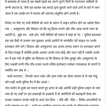
में कामयाब हो जाता है तब सबसे पहले वह अपने पुराने दिनों के स्ट्रगलर साथियों से
कन्नी काटता है, जैसे एक बालक जब कपड़े द्वारा छुपाये जाने वाले अंगों के बारे में जान
जाता है तब उसके मन में वासना की भावनाएं अंकुरित होने लगती है।
रिमांड पर लिए गए सभी कैदियों को थाने के आंगन में लाइन हाजिर होने का आदेश दिया
गया । अच्युतानंद और विशाल जो कि ब्लू फिल्म बनाने और पाँच लाख रूपये गबन के
आरोपी है, बुझे मन, थके हारे, सभी कैदियों की कतार में खड़े हो गए । पुलिस हवलदार
एक एक कैदी से उनका नाम पूछकर उनके आरोपों के चार्जशीट की फाइल पर उनके
हस्ताक्षर लेने लगे l विशाल और अच्युतानंद उस अनाप-शनाप बयान पर हस्ताक्षर करने
के लिए मजबूर हैं क्योंकि इसके अलावा उनके पास कोई और चारा नहीं है जबकि उनके
मन में इस नर्क से मुक्ति का विश्वास था कि विशाल के लिए कुसुम और अच्युतानंद के
लिए उसकी पत्नी पाँच पाँच हजार रूपये वरिष्ठ इंस्पेक्टर मनोहर गायकवाड के चरणों में
समर्पित कर आए थे ।
‘चलो फटाफट , जिनके ऊपर मर्डर और हाफ मर्डर का लोचा लपाचा है वो सब गांडू
लोग बड़ी वाली पुलिस वैन में बैठ जाओ।’
जेल वार्डन के हुक्म का पालन करते हुए हत्या के कई आरोपी बड़ी पुलिस लाइन के पास
जमा हो गए जहाँ पर एक हथकड़ी के हथकंडे में दो आरोपियों की कलाइयाँ फंसा कर
उनका गठबंधन करके गाड़ी के अंदर ठेल दिया । धीरे-धीरे तीस – पैंतीस अपराधियों से
गाड़ी ठसाठस भर गई। गाड़ी का जालीदार दरवाजा बंद करके दो हथियारबंद हवलदार