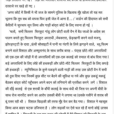
दरवाजे पर खड़े हो गए ।
‘अगर कोर्ट में किसी ने भी जज के सामने पुलिस के खिलाफ मुँह खोला तो यह मत
भूलना कि तुम सब को वापस फिर इसी जेल में आना है….।’ वार्डन की हिदायत को सभी
कैदियों ने चुपचाप सुन लिया और गाड़ी बांद्रा कोर्ट के लिए रवाना हो गई ।
‘चलो, सभी चिल्लर चिरकुट गांडू लोग छोटी वाली वैन में बैठ जाओ के आदेश का
पालन करते हुए चिल्लर चिरकुट अपराधी ,जेबकतरा, छेड़खानी करने वाले मजनू,
झोपड़पट्टी के दादा ,ऊंची सोसाइटी में पानी या गंदगी के लिये झगड़ने वाले, ब्लू फिल्म
बनाने वाले विशाल और अच्युतानंद के साथ करीब बारह – पंद्रह छोटे-मोटे अपराधियों
को एक-एक की जोड़ी में दो अपराधियों की एक-एक कलाई को रुमाल से बांध दिया गया l
बड़े अपराधियों के लिए लोहे की हथकड़ी और छोटे-मोटे चिल्लर चिरकुटों के लिए कपड़े
की हथकड़ी । म्युनिसिपल के कुत्ते पकड़ने वाली गाड़ी की तरह उस छोटी वैन में सभी
को ठूस दिया गया जिसमें कुछ सीट पर बैठने की सुविधा पा गये और कुछ उकडूं मकडूं
बैठकर बांद्रा कोर्ट पहुँचकर अपने बदन को तनियाने की प्रतीक्षा करने लगे । विशाल
की दाँई कलाई से एक शराबी के बाँयी कलाई के साथ बंधी थी जिस पर अपनी बीवी के
साथ रोज मारपीट करने का आरोप उसकी बीवी ने लगाया था lउसके पसीने से शराब की
बूं पसर रही थी । विशाल खिड़की की तरफ मुँह फेर कर बैठ गया। विशाल ने महसूस
किया आज बाहर चटक उजियारा है । लोग सड़कों पर ऐसे चल रहे हैं मानो कोई उत्सव