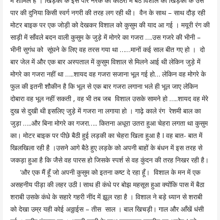
में शामिल है । खिड़की के इस पार नरक की कोठरी में बैठे विशाल को खिड़की के उस
पार की दुनिया किसी स्वर्ग नगरी की तरह लग रही थी। वैन के साथ – साथ दौड़ रही
मोटर बाइक पर एक जोड़ी को देखकर विशाल को कुसुम की याद आ गई । मयूरी रंग की
साड़ी में साँवले बदन वाली कुसुम के जुड़े में मोगरे का गजरा ….उस गजरे की भीनी –
भीनी सुगंध को सूंघने के लिए वह तरस गया था ……मानों कई साल बीत गए हो । दो
बार जेल में और एक बार अस्पताल में कुसुम विशाल से मिलने आई थी लेकिन जुड़े में
मोगरे का गजरा नहीं था …..शायद वह गजरा सजाना भूल गई हो… लेकिन वह मोगरे के
फुल की इतनी शौकीन है कि भूल से एक बार गजरा लगाना भले ही भूल जाए लेकिन
दोबारा वह भूल नहीं सकती , वह भी तब जब विशाल उसके सामने हो …..शायद वह मेरे
दुख से दुखी थी इसलिए जुड़े में गजरा ना लगाया हो । गाढ़े काले रंग रेशमी बाल का
जुड़ा …..और बिना मोगरे का गजरा….. कितना अधूरा उतरा हुआ चेहरा लगता था कुसुम
का। मोटर बाइक पर पीछे बैठी हुई लड़की का चेहरा खिला हुआ है I वह बात- बात में
खिलखिला रही है ।उसने आगे बैठे हुए लड़के को अपनी बाहों के बंधन में इस तरह से
जकड़ा हुआ है कि जैसे वह पारस हो जिसके स्पर्श से वह कुंदन की तरह निखर रही है।
‘और एक मैं हूँ जो अपनी कुसुम को इतना कष्ट दे रहा हूँ। विशाल के मन में एक
असहनीय पीड़ा की लहर उठी I साथ ही कंधे पर बोझ महसूस हुआ क्योंकि पास में बैठा
शराबी उसके कंधे के सहारे गहरी नींद में झूल रहा है । विशाल ने बड़े ध्यान से शराबी
को देखा उम्र यही कोई अठ्ठाईस – तीस साल । बाल खिचड़ी। गाल और आँखें धंसी