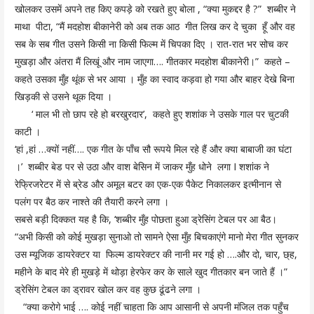
खोलकर उसमें अपने तह किए कपड़े को रखते हुए बोला , “क्या मुकद्दर है ?” शब्बीर ने
माथा पीटा, “मैं मदहोश बीकानेरी को अब तक आठ गीत लिख कर दे चुका हूँ और वह
सब के सब गीत उसने किसी ना किसी फिल्म में चिपका दिए । रात-रात भर सोच कर
मुखड़ा और अंतरा मैं लिखूं और नाम जाएगा…. गीतकार मदहोश बीकानेरी।” कहते –
कहते उसका मुँह थूंक से भर आया । मुँह का स्वाद कड़वा हो गया और बाहर देखे बिना
खिड़की से उसने थूक दिया ।
‘ माल भी तो छाप रहे हो बरखुरदार’, कहते हुए शशांक ने उसके गाल पर चुटकी
काटी ।
‘हां ,हां …क्यों नहीं…. एक गीत के पाँच सौ रूपये मिल रहे हैं और क्या बाबाजी का घंटा
।’ शब्बीर बेड पर से उठा और वाश बेसिन में जाकर मुँह धोने लगा I शशांक ने
रेफ्रिजरेटर में से ब्रेड और अमूल बटर का एक-एक पैकेट निकालकर इत्मीनान से
पलंग पर बैठ कर नाश्ते की तैयारी करने लगा ।
सबसे बड़ी दिक्कत यह है कि, ‘शब्बीर मुँह पोछता हुआ ड्रेसिंग टेबल पर आ बैठ।
“अभी किसी को कोई मुखड़ा सुनाओ तो सामने ऐसा मुँह बिचकाएंगे मानो मेरा गीत सुनकर
उस म्यूजिक डायरेक्टर या फिल्म डायरेक्टर की नानी मर गई हो ….और दो, चार, छ्ह,
महीने के बाद मेरे ही मुखड़े में थोड़ा हेरफेर कर के साले खुद गीतकार बन जाते हैं ।”
ड्रेसिंग टेबल का ड्रावर खोल कर वह कुछ ढूंढने लगा ।
“क्या करोगे भाई …. कोई नहीं चाहता कि आप आसानी से अपनी मंजिल तक पहुँच