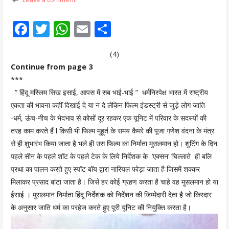
F
T
W
E
S
ac
w
h
m
h
(4)
e
itt
at
ai
ar
Continue from page 3
b
er
s
l
e
***
o
A
” हिंदू मस्लिम सिख इसाई, आपस में सब भाई-भाई ” धर्मनिरपेक्ष भारत में राष्ट्रीय
o
p
एकता की भावना कहीं दिखाई दे या न दे लेकिन फिल्म इंडस्ट्री से जुड़े लोग जाति
-धर्म, ऊंच-नीच के भेदभाव से कोसों दूर रहकर एक यूनिट में परिवार के सदस्यों की
k
p
तरह काम करते हैं l किसी भी फिल्म मुहूर्त के समय कैमरे की पूजा गणेश वंदना के मंत्र
से ही शुभारंभ किया जाता है भले ही उस फिल्म का निर्माता मुसलमान हो। शुटिंग के दिन
पहले सीन के पहले शॉट के पहले टेक के लिये निर्देशक के ‘एक्सन’ चिल्लाते ही बलि
प्रथा का पालन करते हुए स्पॉट बॉय द्वारा नारियल फोड़ा जाता है जिसमें शक्कर
मिलाकर प्रसाद बांटा जाता है। जिसे हर कोई ग्रहण करता है चाहे वह मुसलमान हो या
ईसाई । मुसलमान निर्माता हिंदू निर्देशक को निर्देशन की जिम्मेदारी देता है जो किरदार
के अनुसार जाति धर्म का परहेज करते हुए पूरी यूनिट की नियुक्ति करता है।