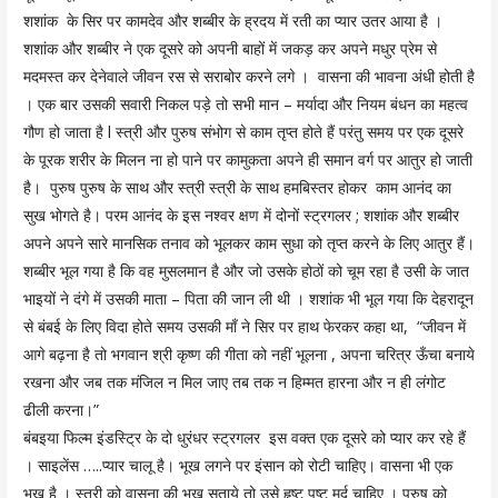
शशांक के सिर पर कामदेव और शब्बीर के ह्रदय में रती का प्यार उतर आया है ।
शशांक और शब्बीर ने एक दूसरे को अपनी बाहों में जकड़ कर अपने मधुर प्रेम से
मदमस्त कर देनेवाले जीवन रस से सराबोर करने लगे । वासना की भावना अंधी होती है
। एक बार उसकी सवारी निकल पड़े तो सभी मान – मर्यादा और नियम बंधन का महत्व
गौण हो जाता है l स्त्री और पुरुष संभोग से काम तृप्त होते हैं परंतु समय पर एक दूसरे
के पूरक शरीर के मिलन ना हो पाने पर कामुकता अपने ही समान वर्ग पर आतुर हो जाती
है। पुरुष पुरुष के साथ और स्त्री स्त्री के साथ हमबिस्तर होकर काम आनंद का
सुख भोगते है। परम आनंद के इस नश्वर क्षण में दोनों स्ट्रगलर ; शशांक और शब्बीर
अपने अपने सारे मानसिक तनाव को भूलकर काम सुधा को तृप्त करने के लिए आतुर हैं।
शब्बीर भूल गया है कि वह मुसलमान है और जो उसके होठों को चूम रहा है उसी के जात
भाइयों ने दंगे में उसकी माता – पिता की जान ली थी । शशांक भी भूल गया कि देहरादून
से बंबई के लिए विदा होते समय उसकी माँ ने सिर पर हाथ फेरकर कहा था, “जीवन में
आगे बढ़ना है तो भगवान श्री कृष्ण की गीता को नहीं भूलना , अपना चरित्र ऊँचा बनाये
रखना और जब तक मंजिल न मिल जाए तब तक न हिम्मत हारना और न ही लंगोट
ढीली करना।”
बंबइया फिल्म इंडस्ट्रि के दो धुरंधर स्ट्रगलर इस वक्त एक दूसरे को प्यार कर रहे हैं
। साइलेंस …..प्यार चालू है। भूख लगने पर इंसान को रोटी चाहिए। वासना भी एक
भूख है । स्त्री को वासना की भूख सताये तो उसे हृष्ट पुष्ट मर्द चाहिए । पुरुष को