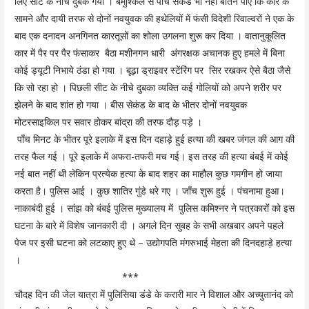
लिए सीट के नीचे दुबक गया । बमुश्किल से पाँच सेकंड भी नहीं बीतने पाए कि कार के
सामने और दायी तरफ से दोनों नवयुवक की हथेलियों में फंसी विदेशी रिवाल्वरों ने एक के
बाद एक दनादन अनगिनत कारतूसों का शोला उगलना शुरू कर दिया । वातानुकूलित
कार में पैर पर पैर फंसाकर बैठा मशीनगन धारी अंगरक्षक अचानक हुए हमले में बिना
कोई ड्यूटी निभाये ठंडा हो गया । बूढ़ा ड्राइवर स्टेंरिंग पर सिर रखकर ऐसे बैठा जैसे
कि सो रहा हो । पिछली सीट के नीचे दुबका व्यक्ति कई गोलियों को अपने शरीर पर
झेलने के बाद शांत हो गया । बीस सेकंड के बाद के भीतर दोनों नवयुवक
मोटरसाइकिल पर सवार होकर बांद्रा की तरफ दौड़ पड़े ।
पाँच मिनट के भीतर पूरे इलाके में इस दिन दहाड़े हुई हत्या की खबर जंगल की आग की
तरह फैल गई । पूरे इलाके में अफरा-तफरी मच गई। इस तरह की हत्या बंबई में कोई
नई बात नहीं थी लेकिन प्रत्येक हत्या के बाद शहर का माहौल कुछ गमगीन हो जाया
करता है। पुलिस आई । कुछ शातिर गुंडे धरे गए । जाँच शुरू हुई । पंचनामा हुआ।
नाकाबंदी हुई । सांझ को बंबई पुलिस मुख्यालय में पुलिस कमिश्नर ने पत्रकारों को इस
घटना के बारे में विशेष जानकारी दी । अगले दिन सुबह के सभी अखबार अपने पहले
पेज पर इसी घटना को लटकाए हुए थे – उद्योगपति मंगरुभाई मेहता की दिनदहाड़े हत्या
।
***
चौदह दिन की जेल यात्रा में पुलिसिया डंडे के करारी मार ने विशाल और अच्युतानंद को