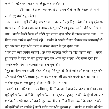
जाएं।” ब्रेड पर मक्खन लगाते हुए शशांक बोला ।
“और बता, तेरा क्या चल रहा है ?” अपने होठों पर लिपस्टिक की लाली
लगाते हुए शब्बीर पूछ बैठा।
‘ अपना क्या …..मुर्गी की दौड़ कचरे तक …..बस लगे पड़े हैं इस बंबई में।’ कई ब्रेड पर
मक्खन लगाने के बाद वह काले नमक और भुने जीरे का बुक्का लाने रसोई घर में चला
गया। शब्बीर किसी फिल्म की सीटी धुन बजाता हुआ आँखों में काजल लगाने लगा । दो
मिनट तक कमरे में चुप्पी छाई रही । शब्बीर ने अपनी टी शर्ट निकाल कर लापरवाही से
एक ओर फेंक दिया और कबाट में कपड़ों के ढेर में कुछ ढूंढने लगा।
‘ जब तक सही एप्रोच नहीं हो , तब तक स्ट्रगल करने का कोई फायदा नहीं।’ कहते
हुए शशांक ने ब्रेड का एक टुकड़ा काट कर अपने मुँह में रखा और सामने देखा कि
शब्बीर सफेद रंग का मखमली ब्रा पहन चुका है।
“तुम तो दिल्ली एन.एस.डी. रिटर्न हो बंधु, मैंने सुना है कि दिल्ली वालों के पास बहुत सोर्स
और फोर्स होता है”, कहता हुआ शब्बीर शशांक की ओर पीठ करके खड़ा हो गया ।
शशांक ब्रेड का एक टुकड़ा लेकर शब्बीर के पास गया ।
‘ स्वाभिमान ….मेरे भाई …. स्वाभिमान, किसी के सामने हाथ फैलाकर काम मांगते समय
मुझे ईगो प्रॉब्लम होती है…. ईगो प्रॉब्लम ।’ ब्रेड का टुकड़ा शब्बीर के मुँह में डालकर
शशांक ने उसके मखमली ब्रा के हुक कस दिया। गैरेज में काम करने के कारण शब्बीर
की हथेलियों पर फफोले हैं बाकी शरीर गोरा और मुलायम है । शशांक ने शब्बीर की पीठ