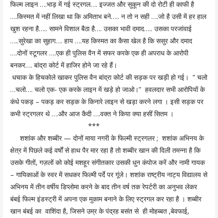
फिल्म लाइन ….भाड़ में गई स्ट्रगल…. इज्जत और सुकून की दो रोटी ही काफी है
….किस्मत में नहीं लिखा था कि अमिताभ बने….. न तो न सही ….जो है उसी में हर हाल
खुश रहना है….. सामने विशाल बैठा है…. उसका भावी दमाद….. उसका परजांवाई
…..सुरेखा का सुहाग…. हाय ….यह किस्मत का कैसा खेल है कि ससुर और दमाद
….दोनों स्टूगलर ….एक ही पुलिस वैन में सफर करके एक ही अपराध के आरोपी
बनकर…. बांद्रा कोर्ट में हाजिर होने जा रहे हैं।
धचाक के हिचकोले खाकर पुलिस वैन बांद्रा कोर्ट की सड़क पर खड़ी हो गई। ” चलो
…चलो…. चलो एक- एक करके लाइन में खड़े हो जाओ।” हवलदार सभी आरोपियों के
कंधे पकड़ – पकड़ कर सड़क के किनारे लाइन से खड़ा करने लगा । इसी सड़क पर
कभी स्ट्रगलर थे ….और आज कैदी ….वक्त ने किया क्या हसीं सितम ।
***
शशांक और शब्बीर — दोनों माया नगरी के फिल्मी स्ट्रगलर ; शशांक अभिनय के
क्षेत्र में पिछले कई वर्षों से हाथ पैर मार रहा है तो शब्बीर खान की दिली तमन्ना है कि
उसके गीतों, गज़लों को कोई मशहूर संगीतकार उसकी धुन कंपोज करें और नामी गायक
– गायिकाओं के स्वर में सधकर फिल्मी पर्दे पर गूंजे। शशांक राष्ट्रीय नाट्य विद्यालय से
अभिनय में तीन वर्षीय डिप्लोमा करने के बाद तीन वर्ष तक रेपर्टरी का अनुभव लेकर
बंबई फिल्म इंडस्ट्री में अपना एक मुकाम बनाने के लिए स्ट्रगल कर रहा है । शब्बीर
खान बंबई का वाशिंदा है, जिसने उम्र के पंद्रह बसंत से ही मोहब्बत ,बेवफाई,