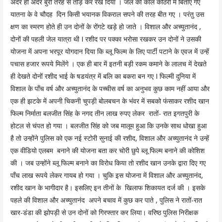
अंदर ही अंदर बुरी तरह से तोड़ कर रख दिया । जेल की काल कोठरी में बिताए गए
यातना के वे चौदह दिन किसी भयानक विकराल सपने की तरह बीत गए । परंतु उस
क्षण का स्मरण होते ही उन दोनों के रोंगटे खड़े हो जाते । विशाल और अच्युतानंद ,
दोनों की पहली जेल यात्रा थी I रशीद पर पक्का भरोसा रखकर उन दोनों ने उसकी
योजना में अपना भरपूर योगदान दिया कि ब्लू फिल्म के लिए पार्टी पटाने के एवज में उन्हें
पचास हजार रूपये मिलेंगे । एक ही बार में इतनी बड़ी रकम कमाने के लालच में देखते
ही देखते दोनों रशीद भाई के षडयंत्र में बलि का बकरा बन गए I फिल्मी दुनिया में
विशाल के पाँच वर्ष और अच्युतानंद के पच्चीस वर्ष का अनुभव कुछ काम नहीं आया और
एक ही झटके में अपनी चिकनी चुपड़ी बोलबचन के भंवर में सबको फंसाकर रशीद खान
फिल्म निर्माता बलजीत सिंह के नगद तीन लाख रुपए लेकर रातों- रात इगतपुरी के
होटल से चंपत हो गया । बलजीत सिंह को जब मालूम हुआ कि उनके साथ धोखा हुआ
है तो उन्होंने पुलिस को एक नई स्टोरी सुनाई की रशीद, विशाल और अच्युतानंद ने उन्हें
एक वीडियो एलबम बनाने की योजना बता कर चोरी छुपे ब्लू फिल्म बनाने की कोशिश
की । जब उन्होंने ब्लू फिल्म बनाने का विरोध किया तो रशीद खान उनके द्वारा दिए गए
पाँच लाख रूपये लेकर गायब हो गया । चुकि इस योजना में विशाल और अच्युतानंद,
रशीद खान के भागीदार है। इसलिए इन तीनों के खिलाफ शिकायत दर्ज की । इसके
पहले की विशाल और अच्युतानंद अपने बचाव में कुछ कर पाते , पुलिस ने रातों-रात
खार-डंडा की झोपड़ी से उन दोनों को गिरफ्तार कर लिया। वरिष्ठ पुलिस निरीक्षक