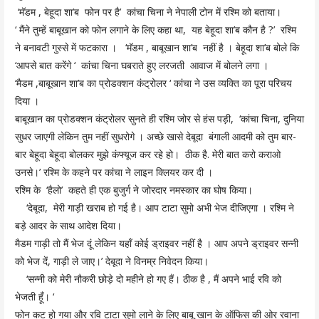
‘मॅडम , बेहूदा शा’ब फोन पर है’ कांचा चिना ने नेपाली टोन में रश्मि को बताया।
‘ मैंने तुम्हें बाबूखान को फोन लगाने के लिए कहा था, यह बेहूदा शा’ब कौन है ?’ रश्मि
ने बनावटी गुस्से में फटकारा । ‘मॅडम , बाबूखान शा’ब नहीं है । बेहूदा शा’ब बोले कि
‘आपसे बात करेंगे ‘ कांचा चिना घबराते हुए लरजती आवाज में बोलने लगा ।
‘मैडम ,बाबूखान शा’ब का प्रोडक्शन कंट्रोलर ‘ कांचा ने उस व्यक्ति का पूरा परिचय
दिया ।
बाबूखान का प्रोडक्शन कंट्रोलर सुनते ही रश्मि जोर से हंस पड़ी, ‘कांचा चिना, दुनिया
सुधर जाएगी लेकिन तुम नहीं सुधरोगे । अच्छे खासे देबूदा बंगाली आदमी को तुम बार-
बार बेहूदा बेहूदा बोलकर मुझे कंफ्यूज कर रहे हो। ठीक है. मेरी बात करो कराओ
उनसे।’ रश्मि के कहने पर कांचा ने लाइन क्लियर कर दी ।
रश्मि के ‘हैलो’ कहते ही एक बुजुर्ग ने जोरदार नमस्कार का घोष किया।
‘देबूदा, मेरी गाड़ी खराब हो गई है। आप टाटा सुमो अभी भेज दीजिएगा । रश्मि ने
बड़े आदर के साथ आदेश दिया।
मैडम गाड़ी तो मैं भेज दूं लेकिन यहाँ कोई ड्राइवर नहीं है । आप अपने ड्राइवर सन्नी
को भेज दें, गाड़ी ले जाए।’ देबूदा ने विनम्र निवेदन किया।
‘सन्नी को मेरी नौकरी छोड़े दो महीने हो गए हैं। ठीक है , मैं अपने भाई रवि को
भेजती हूँ। ‘
फोन कट हो गया और रवि टाटा सुमो लाने के लिए बाबू खान के ऑफिस की ओर रवाना