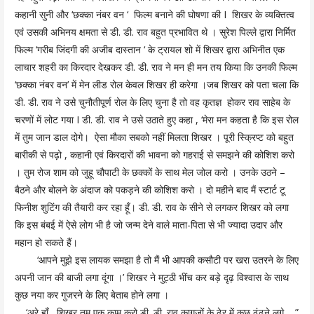
कहानी सुनी और ‘छक्का नंबर वन ‘ फिल्म बनाने की घोषणा की I शिखर के व्यक्तित्व
एवं उसकी अभिनय क्षमता से डी. डी. राव बहुत प्रभावित थे । सुरेश पिल्ले द्वारा निर्मित
फिल्म ‘गरीब जिंदगी की अजीब दास्तान ‘ के ट्रायल शो में शिखर द्वारा अभिनीत एक
लाचार शहरी का किरदार देखकर डी. डी. राव ने मन ही मन तय किया कि उनकी फिल्म
‘छक्का नंबर वन’ में मेन लीड रोल केवल शिखर ही करेगा ।जब शिखर को पता चला कि
डी. डी. राव ने उसे चुनौतीपूर्ण रोल के लिए चुना है तो वह कृतज्ञ होकर राव साहेब के
चरणों में लोट गया I डी. डी. राव ने उसे उठाते हुए कहा , ‘मेरा मन कहता है कि इस रोल
में तुम जान डाल दोगे। ऐसा मौका सबको नहीं मिलता शिखर । पूरी स्क्रिप्ट को बहुत
बारीकी से पढ़ो , कहानी एवं किरदारों की भावना को गहराई से समझने की कोशिश करो
। तुम रोज शाम को जुहू चौपाटी के छक्कों के साथ मेल जोल करो । उनके उठने –
बैठने और बोलने के अंदाज को पकड़ने की कोशिश करो । दो महीने बाद मैं स्टार्ट टू
फिनीश शुटिंग की तैयारी कर रहा हूँ। डी. डी. राव के सीने से लगकर शिखर को लगा
कि इस बंबई में ऐसे लोग भी है जो जन्म देने वाले माता-पिता से भी ज्यादा उदार और
महान हो सकते हैं।
‘आपने मुझे इस लायक समझा है तो मैं भी आपकी कसौटी पर खरा उतरने के लिए
अपनी जान की बाजी लगा दूंगा ।’ शिखर ने मुट्ठी भींच कर बड़े दृढ़ विश्वास के साथ
कुछ नया कर गुजरने के लिए बेताब होने लगा ।
‘अरे हाँ, शिखर तुम एक काम करो डी. डी. राव कागजों के ढेर में कुछ ढूंढने लगे , ”