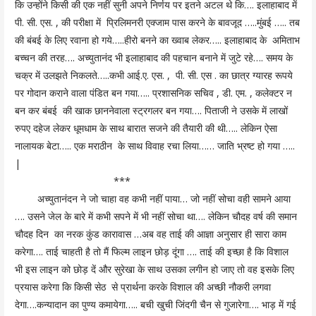
कि उन्होंने किसी की एक नहीं सुनी अपने निर्णय पर इतने अटल थे कि…. इलाहाबाद में
पी. सी. एस. , की परीक्षा में प्रिलिमनरी एक्जाम पास करने के बावजूद …..मुंबई ….. तब
की बंबई के लिए रवाना हो गये…..हीरो बनने का ख्वाब लेकर….. इलाहाबाद के अमिताभ
बच्चन की तरह…. अच्युतानंद भी इलाहाबाद की पहचान बनाने में जुटे रहे…. समय के
चक्र में उलझते निकलते…..कभी आई.ए. एस. , पी. सी. एस . का छात्र ग्यारह रूपये
पर गोदान कराने वाला पंडित बन गया….. प्रशासनिक सचिव , डी. एम. , कलेक्टर न
बन कर बंबई की खाक छाननेवाला स्ट्रगलर बन गया…. पिताजी ने उसके में लाखों
रुपए दहेज लेकर धूमधाम के साथ बारात सजने की तैयारी की थी….. लेकिन ऐसा
नालायक बेटा….. एक मराठीन के साथ विवाह रचा लिया…… जाति भ्रष्ट हो गया …..
|
***
अच्युतानंदन ने जो चाहा वह कभी नहीं पाया… जो नहीं सोचा वही सामने आया
…. उसने जेल के बारे में कभी सपने में भी नहीं सोचा था…. लेकिन चौदह वर्ष की समान
चौदह दिन का नरक कुंड कारावास …अब वह ताई की आज्ञा अनुसार ही सारा काम
करेगा…. ताई चाहती है तो मैं फिल्म लाइन छोड़ दूंगा …. ताई की इच्छा है कि विशाल
भी इस लाइन को छोड़ दें और सुरेखा के साथ उसका लगीन हो जाए तो वह इसके लिए
प्रयास करेगा कि किसी सेठ से प्रार्थना करके विशाल की अच्छी नौकरी लगवा
देगा….कन्यादान का पुण्य कमायेगा….. बची खुची जिंदगी चैन से गुजारेगा…. भाड़ में गई