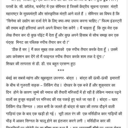
परसों के. सी. कॉलेज, चर्चगेट में एक सेमिनार है जिसमें केंद्रीय सूचना प्रसार मंत्री
महाराष्ट्र के मुख्यमंत्री और सांस्कृतिक मंत्री आने वाले हैं । सेमिनार का विषय है कि
“सिनेमा को उद्योग का दर्जा देने के लिए क्या-क्या उपाय करना चाहिए।” फिल्म इंडस्ट्री
की तमाम बड़ी हस्तियां अपने अपने विचार पेश करेंगे । मैं चाहता हूँ कि तुम मेरा एक
लेख तैयार कर दो कुछ पॉइंट मैं देता हूँ और कुछ अपने हिसाब से सोच समझ कर एक
पंद्रह मिनट का पब्लिक स्पीच तैयार कर दो I”
‘ठीक है सर | मैं कल सुबह तक आपको एक स्पीच तैयार करके देता हूँ । उसमें
आप करेक्शन कर देंगे तो मैं फाइनल स्पीच तैयार करके शाम तक दे दूंगा।’
शिखर की तत्परता से डी. डी. राव बहुत प्रसन्न हुएI
***
बंबई का सबसे महंगा और खूबसूरत उपनगर- बांद्रा । बांद्रा की ऊंची-ऊंची इमारतों
के बीच से गुजरती सड़क – लिंकिंग रोड I दोपहर के एक बजे हैं और शुक्रवार का
दिन होने के कारण जुम्मे की नमाज की तैयारी मस्जिदों में हो रही है लेकिन नमाज पढ़ने
वालों का हुजूम सड़कों पर मस्जिद की राह पकड़े हुए चले जा रहा है । बांद्रा – खार
लिंकिंग रोड सिग्नल । लाल बत्ती के जलते ही बांद्रा से खार की तरफ दौड़ने वाली
गाड़ियां एक के बाद एक खड़ी हो गई। भूरी लाल रंग की एक मर्सिडीज कार गाड़ियों की
भीड़ में आकर सिग्नल के चालू होने का इंतजार करने लगी । मर्सिडीज कार की
खिड़कियों पर सोनेरी रंग का शीशा चढ़ा हुआ है । इस अपारदर्शी शीशे पर अपना चेहरा