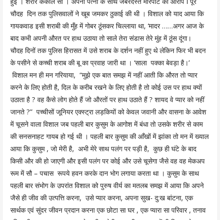
हुई । शरीर कंकाल सा । अपनी पत्नी के साथ जबरदस्त मारपीट का आरोप I पूरे
चौदह दिन तक पुलिसवालों ने खूब जमकर ठुकाई की थी । विशाल को याद आया कि
गायकवाड इसी शराबी की मुँह में गोबर ठूंसकर चिल्लाया था, ‘मादर ……अगर आज के
बाद कभी अपनी औरत पर हाथ उठाया तो साले तेरा संडास तेरे मुंह में ठूंस दूंगा।
चौदह दिनों तक पुलिस हिरासत में उसे शराब के दर्शन नहीं हुए थे लेकिन फिर भी बदन
के पसीने से कच्ची शराब की बू का प्रवाह जारी था । ‘साला पक्का बेवड़ा है।’
विशाल मन ही मन गरियाया, “मुझे एक बात समझ में नहीं आती कि औरत तो प्यार
करने के लिए होती है, दिल के करीब रखने के लिए होती है तो कोई उस पर हाथ क्यों
उठाता है ? वह कैसे लोग होते हैं जो औरतों पर हाथ उठाते हैं ? शायद वे प्यार को नहीं
जानते ?” पच्चीसों जूनियर एक्स्ट्रा लड़कियों को केवल जवानी और वासना के आवेश
में चूसने वाला विशाल जब पहली बार कुसुम के आगोश में बंधा तो उसके शरीर से काम
की सनसनाहट गायब हो गई थी । पहली बार कुसुम की आँखों में झांका तो मन में ख्याल
आया कि कुसुम , जो मेरी है, अभी मेरे साथ पलंग पर पड़ी है, कुछ ही घंटे के बाद
किसी और की हो जाएगी और इसी पलंग पर कोई और उसे चूसेगा जैसे वह वह मेकअप
रूम में सौ – पचास रूपये हवन करके दान भोग लगाया करता था । कुसुम के साथ
पहली बार संभोग के उपरांत विशाल को पुरुष वीर्य का मतलब समझ में आया कि अपने
जैसे ही जीव की उत्पत्ति करना, उसे प्यार करना, अपना सुख- दु:ख बांटना, एक
सार्थक एवं सुंदर जीवन प्रदान करना एक छोटा सा घर , एक प्यारा सा परिवार , तनाव