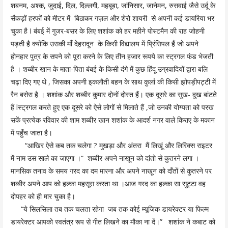
शबनम, अश्क, जुदाई, दिल, दिल्लगी, महबूबा, जांनिसार, जानेमन, रुसवाई जैसे उर्दू के
सैकड़ों हरफों को मीटर में बिठाकर गज़ल और शेरो शायरी से अपनी कई डायरिया भर
चुका है I बंबई में गुजर-बसर के लिए शशांक को हर महीने पोस्टमैन की राह जोहनी
पड़ती है क्योंकि उसकी माँ देहरादून के किसी विद्यालय में प्रिंसिपल हैं जो अपने
होनहार पुत्र के सपने को पूरा करने के लिए तीन हजार रूपये का स्ट्रगल फंड भेजती
है । शब्बीर खान के माता-पिता बंबई के किसी दंगे में कुछ हिंदू उग्रवादियों द्वारा बलि
चढ़ा दिए गए थे , जिसका अपनी इकलौती बहन के साथ कुर्ला की किसी झोपड़ीपट्टी में
रैन बसेरा है । शशांक और शब्बीर कुमार दोनों दोस्त हैं। एक दूसरे का सुख- दुख बांटते
हैं lस्ट्रगल करते हुए एक दूसरे को ऐसे लोगों से मिलाते हैं ,जो उनकी योग्यता को परख
सकें प्रत्येक रविवार की शाम शब्बीर खान शशांक के आदर्श नगर वाले किराए के मकान
में पहुँच जाता है।
“आखिर ऐसे कब तक चलेगा ? मुखड़ा और अंतरा मैं लिखूं और लिरिक्स राइटर
में नाम उस साले का जाएगा ।” शब्बीर अपने नाखून को दांतो से कुतरने लगा ।
मानसिक तनाव के समय गरद का दम मारना और अपने नाखून को दाँतों से कुतरने पर
शब्बीर अपने आप को हल्का महसूस करता था ।आज गरद का हल्का सा सुट्टा वह
दोपहर को ही मार चुका है।
“ये सिलसिला तब तक चलता रहेगा जब तक कोई म्यूजिक डायरेक्टर या फिल्म
डायरेक्टर आपको स्वतंत्र रूप से गीत लिखने का मौका ना दें।” शशांक ने कबाट को