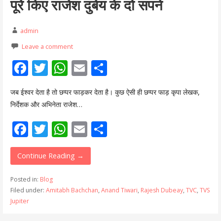
पूरे किए राजेश दुबेय के दो सपने
admin
Leave a comment
F
T
W
E
S
ac
w
h
m
h
जब ईश्वर देता है तो छप्पर फाड़कर देता है। कुछ ऐसी ही छप्पर फाड़ कृपा लेखक,
e
itt
at
ai
ar
निर्देशक और अभिनेता राजेश…
b
er
s
l
e
F
T
W
E
S
o
A
ac
w
h
m
h
o
p
e
itt
at
ai
ar
Continue Reading →
k
p
b
er
s
l
e
Posted in:
Blog
o
A
Filed under:
Amitabh Bachchan
,
Anand Tiwari
,
Rajesh Dubeay
,
TVC
,
TVS
Jupiter
o
p