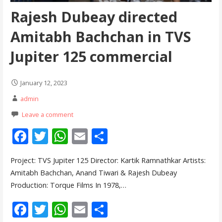
Rajesh Dubeay directed
Amitabh Bachchan in TVS
Jupiter 125 commercial
January 12, 2023
admin
Leave a comment
F
T
W
E
S
ac
w
h
m
h
Project: TVS Jupiter 125 Director: Kartik Ramnathkar Artists:
e
itt
at
ai
ar
Amitabh Bachchan, Anand Tiwari & Rajesh Dubeay
b
er
s
l
e
Production: Torque Films In 1978,…
o
A
F
T
W
E
S
o
p