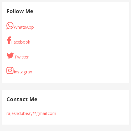
k
p
Follow Me
WhatsApp
Facebook
Twitter
Instagram
Contact Me
rajeshdubeay@gmail.com