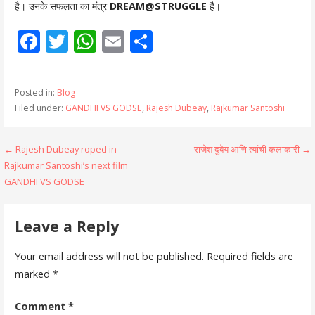
है। उनके सफलता का मंत्र
DREAM@STRUGGLE
है।
F
T
W
E
S
ac
w
h
m
h
e
itt
at
ai
ar
Posted in:
Blog
b
er
s
l
e
Filed under:
GANDHI VS GODSE
,
Rajesh Dubeay
,
Rajkumar Santoshi
o
A
o
p
Post
← Rajesh Dubeay roped in
राजेश दुबेय आणि त्यांची कलाकारी →
Rajkumar Santoshi’s next film
k
p
navigation
GANDHI VS GODSE
Leave a Reply
Your email address will not be published.
Required fields are
marked
*
Comment
*